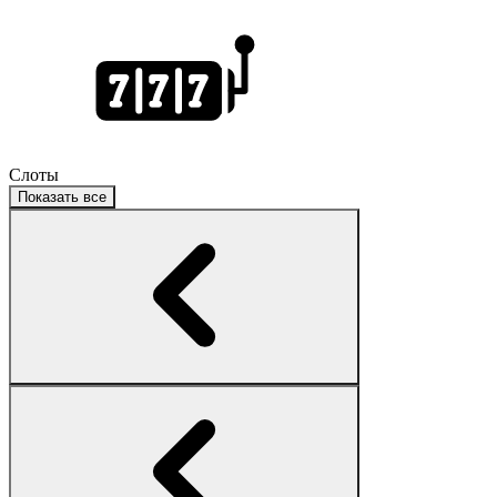
Слоты
Показать все