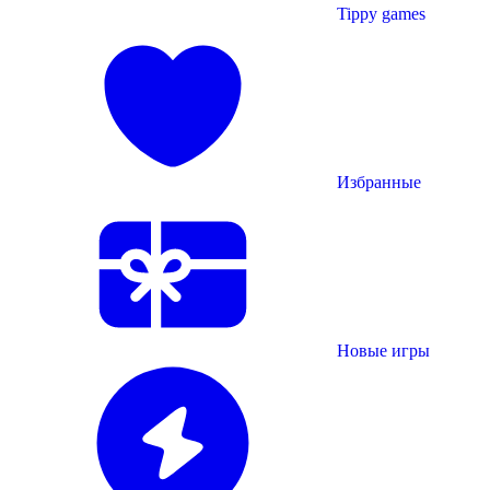
Tippy games
Избранные
Новые игры