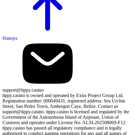
Наверх
support@tippy.casino
tippy.casino is owned and operated by Extra Project Group Ltd.
Registration number: 000049431, registered address: Sea Urchin
Street, San Pedro Town, Ambergris Caye, Belize. Contact us
support@tippy.casino
. tippy.casino is licensed and regulated by the
Government of the Autonomous Island of Anjouan, Union of
Comoros and operates under License No. ALSI-202508069-F12
tippy.casino has passed all regulatory compliance and is legally
authorized to conduct gaming operations for any and all games of