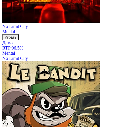
No Limit City
Mental
Играть
Демо
RTP 96.5%
Mental
No Limit City