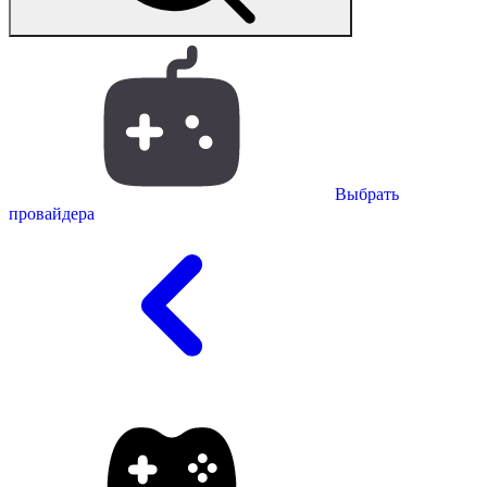
Выбрать
провайдера