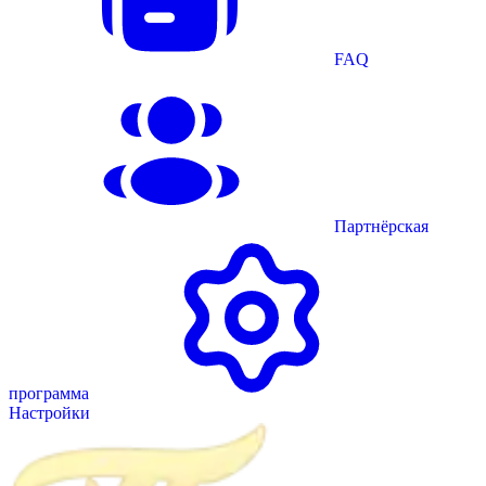
FAQ
Партнёрская
программа
Настройки