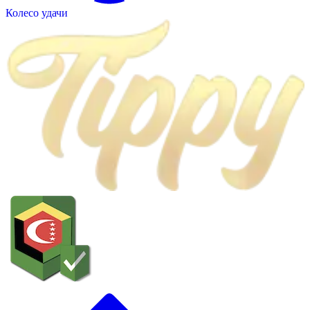
Колесо удачи