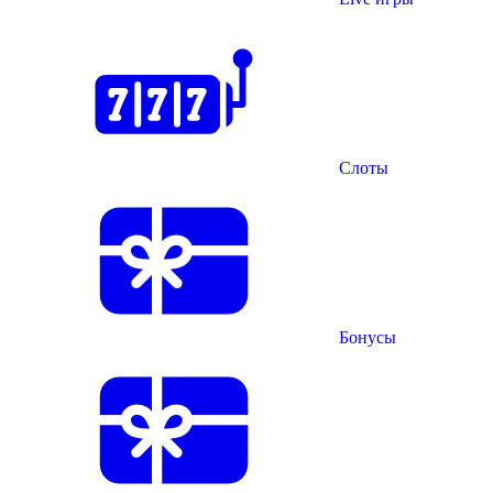
Слоты
Бонусы