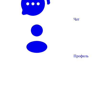
Чат
Профиль