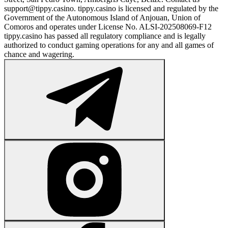
support@tippy.casino
. tippy.casino is licensed and regulated by the
Government of the Autonomous Island of Anjouan, Union of
Comoros and operates under License No. ALSI-202508069-F12
tippy.casino has passed all regulatory compliance and is legally
authorized to conduct gaming operations for any and all games of
chance and wagering.