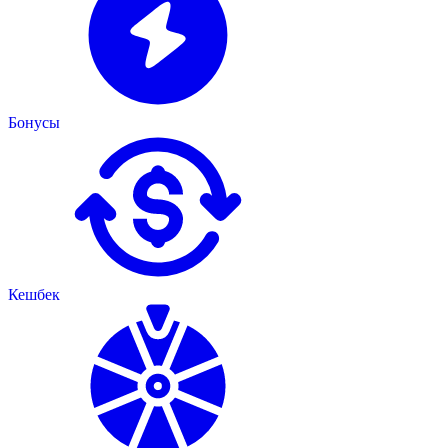
Бонусы
Кешбек