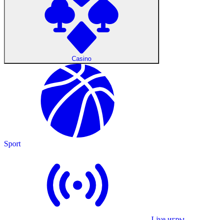
Casino
Sport
Live игры